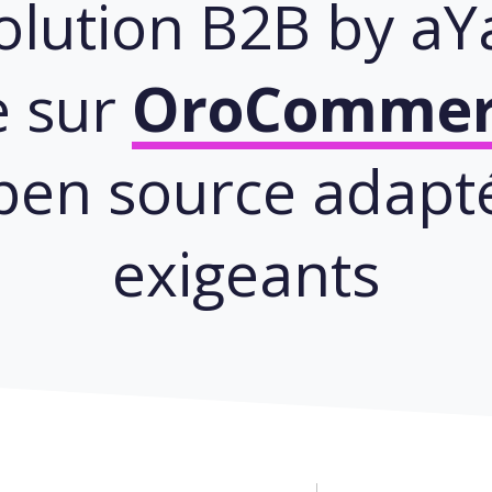
olution B2B by aY
e sur
OroCommerc
pen source adapté
exigeants