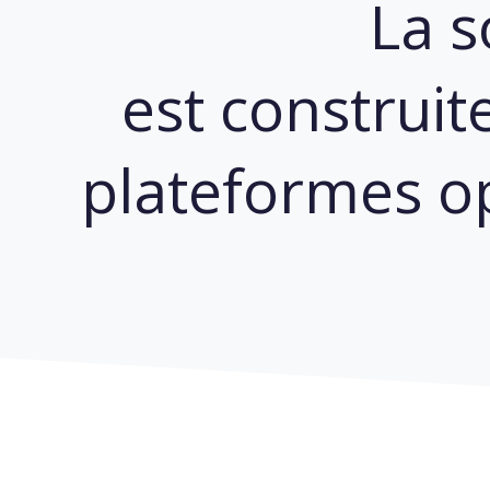
La s
est construit
plateformes o